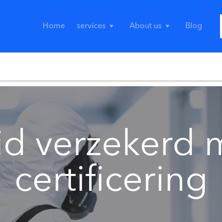
Home
services
About us
Blog
id verzekerd
certificering