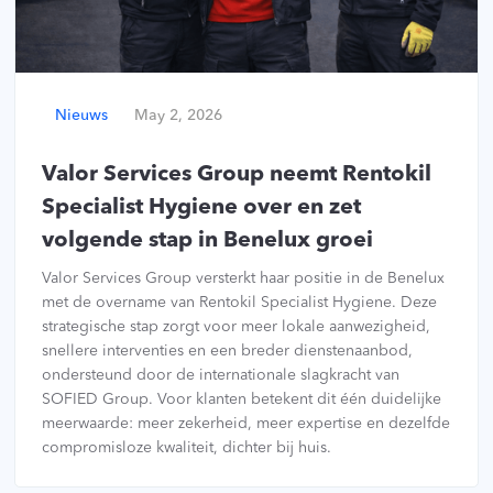
Nieuws
May 2, 2026
Valor Services Group neemt Rentokil
Specialist Hygiene over en zet
volgende stap in Benelux groei
Valor Services Group versterkt haar positie in de Benelux
met de overname van Rentokil Specialist Hygiene. Deze
strategische stap zorgt voor meer lokale aanwezigheid,
snellere interventies en een breder dienstenaanbod,
ondersteund door de internationale slagkracht van
SOFIED Group. Voor klanten betekent dit één duidelijke
meerwaarde: meer zekerheid, meer expertise en dezelfde
compromisloze kwaliteit, dichter bij huis.