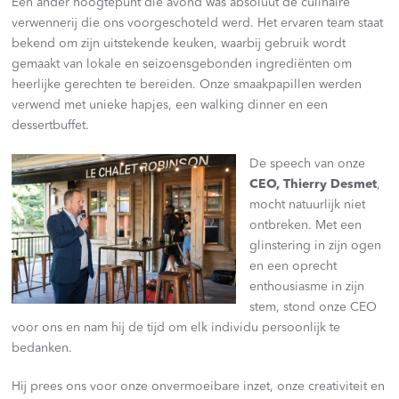
Een ander hoogtepunt die avond was absoluut de culinaire
verwennerij die ons voorgeschoteld werd. Het ervaren team staat
bekend om zijn uitstekende keuken, waarbij gebruik wordt
gemaakt van lokale en seizoensgebonden ingrediënten om
heerlijke gerechten te bereiden. Onze smaakpapillen werden
verwend met unieke hapjes, een walking dinner en een
dessertbuffet.
De speech van onze
CEO, Thierry Desmet
,
mocht natuurlijk niet
ontbreken. Met een
glinstering in zijn ogen
en een oprecht
enthousiasme in zijn
stem, stond onze CEO
voor ons en nam hij de tijd om elk individu persoonlijk te
bedanken.
Hij prees ons voor onze onvermoeibare inzet, onze creativiteit en